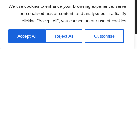
We use cookies to enhance your browsing experience, serve
personalised ads or content, and analyse our traffic. By
clicking "Accept All", you consent to our use of cookies.
Accept All
Reject All
Customise
תכניות
אחסון
בסיסי
$69
חודש
25 נכסים פעילים, 5 משתמשים
קבוצת משתמשים קטנה
טשטוש פנים
פרסום ב GSV ב- 14.99$